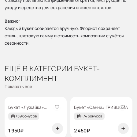
К заказу прилагаются фирменная открытка, инструкция по
уходу и средство для сохранения свежести цветов.
Важно:
Каждый букет собирается вручную. Флорист сохраняет
стиль, цветовую гамму и стоимость композиции с учётом
сезонности.
ЕЩЁ В КАТЕГОРИИ
БУКЕТ-
КОМПЛИМЕНТ
Показать все
grivtsova
grivtsova
Букет «Лужайка»
Букет «Санни» ГРИВЦОВА
ГРИВЦОВА
+59 бонусов
+74 бонусов
1 950₽
2 450₽