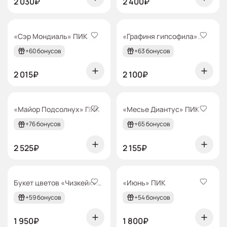
2 030₽
2 400₽
pik
pik
«Сэр Мондиаль» ПИК
«Графиня гипсофила»
ПИК
+60 бонусов
+63 бонусов
2 015₽
2 100₽
pik
pik
«Майор Подсолнух» ПИК
«Месье Диантус» ПИК
+76 бонусов
+65 бонусов
2 525₽
2 155₽
pik
pik
Букет цветов «Чизкейк»
«Июнь» ПИК
ПИК
+59 бонусов
+54 бонусов
1 950₽
1 800₽