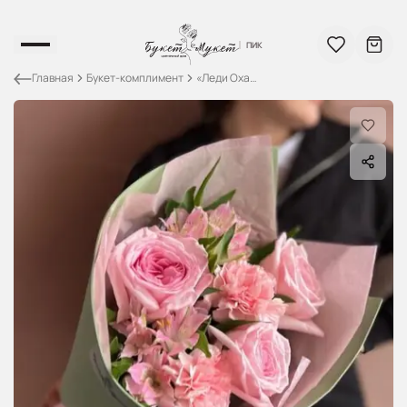
ПИК
Главная
Букет-комплимент
«Леди Охара» ПИК
Каталог
ПИК
О Нас
Контакты
Вход / Регистрация
Поиск